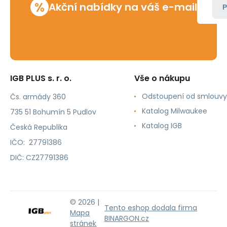
%
Akční nabídky na váš e-mail
P
IGB PLUS s. r. o.
Vše o nákupu
Odstoupení od smlouvy
Čs. armády 360
Katalog Milwaukee
735 51 Bohumín 5 Pudlov
Katalog IGB
Česká Republika
IČO: 27791386
DIČ: CZ27791386
© 2026 |
Tento eshop dodala firma
Mapa
BINARGON.cz
stránek