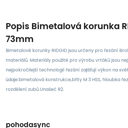
Popis
Bimetalová korunka R
73mm
Bimetalové korunky RIDGID jsou určeny pro řezání šir
materiálů. Materiály použité pro výrobu vrtáků jsou nejv
nejpokročilejší technologií řezání zajišťují výkon na s
údaje:bimetalová konstrukce,břity M 3 HSS, hloubka ře
rozdělení zubů.Unašeč R2.
pohodasync