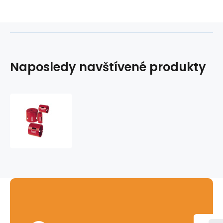
Naposledy navštívené produkty
Bimetalová
korunka
RIDGID
-
73mm