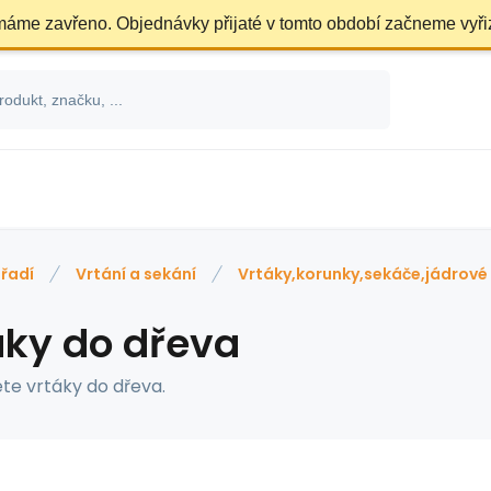
 máme zavřeno. Objednávky přijaté v tomto období začneme vyři
řadí
Vrtání a sekání
Vrtáky,korunky,sekáče,jádrové
áky do dřeva
te vrtáky do dřeva.