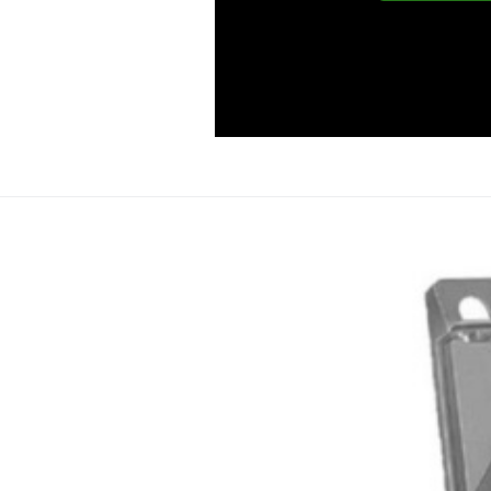
S
Sada vrt
Sada vrtáků do dřeva 4,5,6,8,1