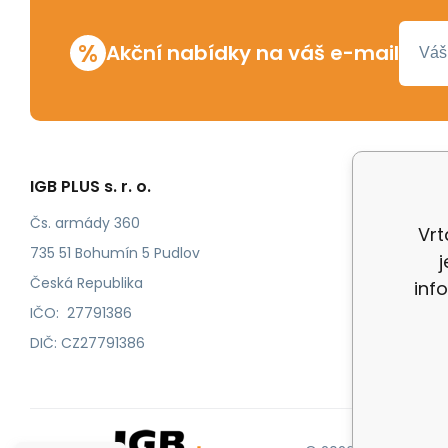
%
Akční nabídky na váš e-mail
IGB PLUS s. r. o.
Vše o n
Odstoup
Čs. armády 360
Vrt
Katalog
735 51 Bohumín 5 Pudlov
Katalog
Česká Republika
inf
IČO: 27791386
DIČ: CZ27791386