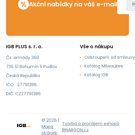
%
Akční nabídky na váš e-mail
P
IGB PLUS s. r. o.
Vše o nákupu
Odstoupení od smlouvy
Čs. armády 360
Katalog Milwaukee
735 51 Bohumín 5 Pudlov
Katalog IGB
Česká Republika
IČO: 27791386
DIČ: CZ27791386
© 2026 |
Tvorba a pronájem eshopů
Mapa
BINARGON.cz
stránek