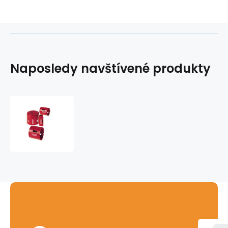
Naposledy navštívené produkty
Bimetalová
korunka
RIDGID
-
95mm