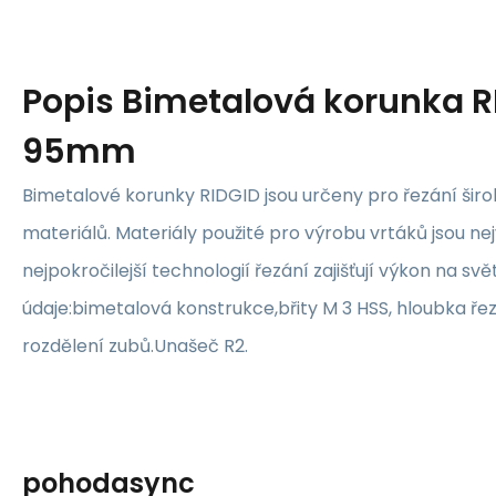
Popis
Bimetalová korunka R
95mm
Bimetalové korunky RIDGID jsou určeny pro řezání šir
materiálů. Materiály použité pro výrobu vrtáků jsou nejv
nejpokročilejší technologií řezání zajišťují výkon na s
údaje:bimetalová konstrukce,břity M 3 HSS, hloubka ře
rozdělení zubů.Unašeč R2.
pohodasync