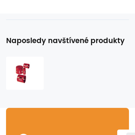
Naposledy navštívené produkty
Bimetalová
korunka
RIDGID
-
16mm