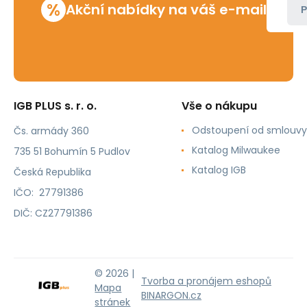
%
Akční nabídky na váš e-mail
P
IGB PLUS s. r. o.
Vše o nákupu
Odstoupení od smlouvy
Čs. armády 360
Katalog Milwaukee
735 51 Bohumín 5 Pudlov
Katalog IGB
Česká Republika
IČO: 27791386
DIČ: CZ27791386
© 2026 |
Tvorba a pronájem eshopů
Mapa
BINARGON.cz
stránek