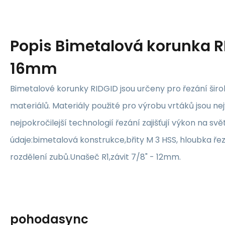
Popis
Bimetalová korunka R
16mm
Bimetalové korunky RIDGID jsou určeny pro řezání šir
materiálů. Materiály použité pro výrobu vrtáků jsou nejv
nejpokročilejší technologií řezání zajišťují výkon na s
údaje:bimetalová konstrukce,břity M 3 HSS, hloubka ře
rozdělení zubů.Unašeč R1,závit 7/8" - 12mm.
pohodasync