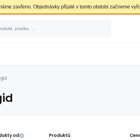
 máme zavřeno. Objednávky přijaté v tomto období začneme vyři
dgid
gid
dukty od
Produktů
Cen