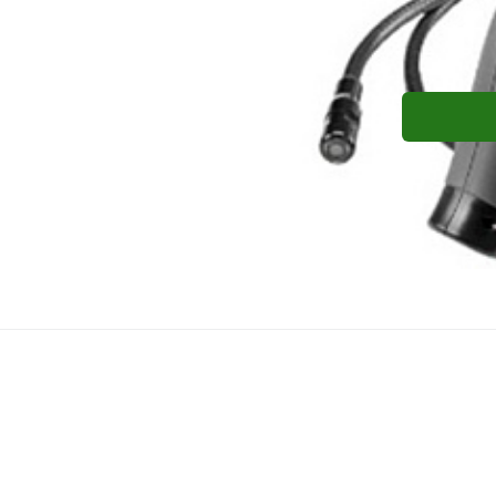
Ridgid
Hasák př
Hasák přímý 1 " model 8" Ridg