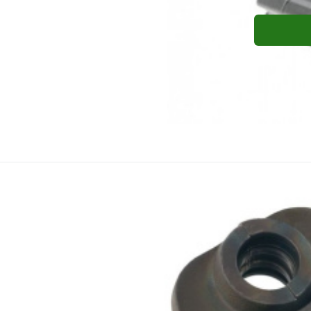
Ridgid
Kleště liso
Kleště lisovací V 14mm Compact