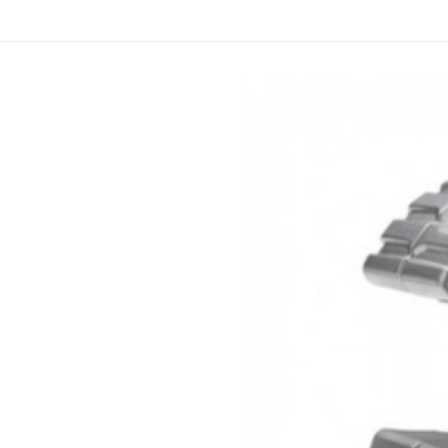
Ridgid
Řezák 
Řezák kruhový C15/22 Ridgid