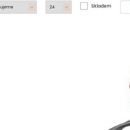
Skladem
Ridgid
Půjčovné
Půjčovné kamery CA-300 Ridg