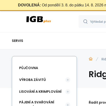
DOVOLENÁ:
Od pondělí 3. 8. do pátku 14. 8. 2026
SERVIS
Ri
PŮJČOVNA
Rid
VÝROBA ZÁVITŮ
LISOVÁNÍ A KRIMPLOVÁNÍ
PÁJENÍ A SVAŘOVÁNÍ
Řadit pro