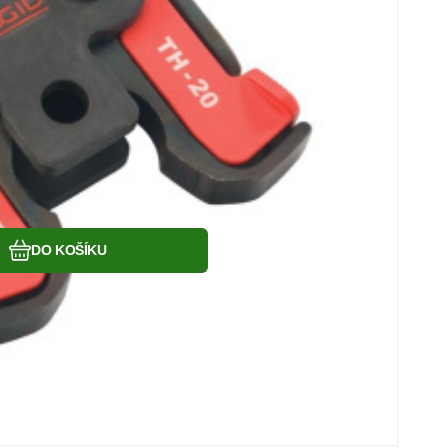
Oblíbený
Porovnat
DO KOŠÍKU