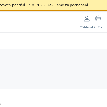
zovat v pondělí 17. 8. 2026. Děkujeme za pochopení.
Přihlásit
Košík
a