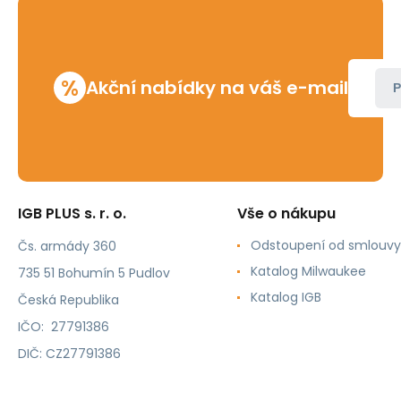
%
Akční nabídky na váš e-mail
P
IGB PLUS s. r. o.
Vše o nákupu
Odstoupení od smlouvy
Čs. armády 360
Katalog Milwaukee
735 51 Bohumín 5 Pudlov
Katalog IGB
Česká Republika
IČO: 27791386
DIČ: CZ27791386