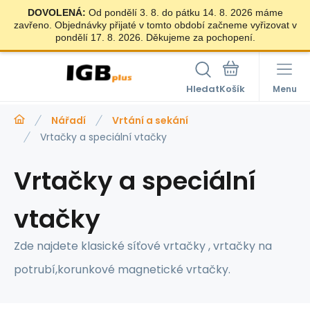
DOVOLENÁ:
Od pondělí 3. 8. do pátku 14. 8. 2026 máme
zavřeno. Objednávky přijaté v tomto období začneme vyřizovat v
pondělí 17. 8. 2026. Děkujeme za pochopení.
Hledat
Menu
Nářadí
Vrtání a sekání
Vrtačky a speciální vtačky
Vrtačky a speciální
vtačky
Zde najdete klasické síťové vrtačky , vrtačky na
potrubí,korunkové magnetické vrtačky.