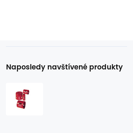
Naposledy navštívené produkty
Bimetalová
korunka
RIDGID
-
20mm