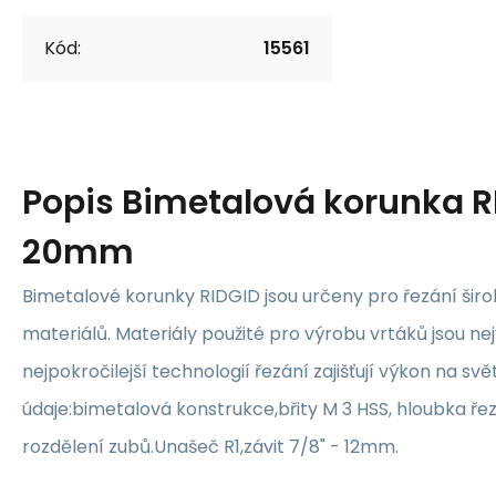
Kód:
15561
Popis
Bimetalová korunka R
20mm
Bimetalové korunky RIDGID jsou určeny pro řezání šir
materiálů. Materiály použité pro výrobu vrtáků jsou nejv
nejpokročilejší technologií řezání zajišťují výkon na s
údaje:bimetalová konstrukce,břity M 3 HSS, hloubka ře
rozdělení zubů.Unašeč R1,závit 7/8" - 12mm.