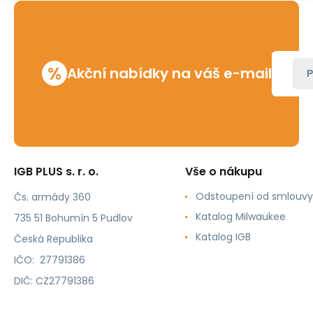
%
Akční nabídky na váš e-mail
P
IGB PLUS s. r. o.
Vše o nákupu
Odstoupení od smlouvy
Čs. armády 360
Katalog Milwaukee
735 51 Bohumín 5 Pudlov
Katalog IGB
Česká Republika
IČO: 27791386
DIČ: CZ27791386