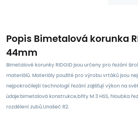
Popis
Bimetalová korunka R
44mm
Bimetalové korunky RIDGID jsou určeny pro řezání šir
materiálů. Materiály použité pro výrobu vrtáků jsou nejv
nejpokročilejší technologií řezání zajišťují výkon na s
údaje:bimetalová konstrukce,břity M 3 HSS, hloubka ře
rozdělení zubů.Unašeč R2.