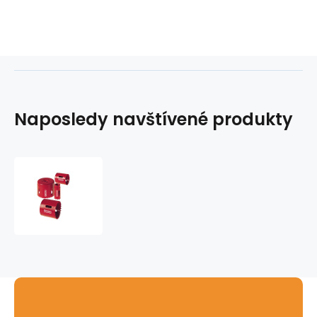
Naposledy navštívené produkty
Bimetalová
korunka
RIDGID
-
44mm