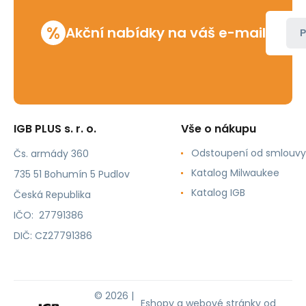
%
Akční nabídky na váš e-mail
P
IGB PLUS s. r. o.
Vše o nákupu
Odstoupení od smlouvy
Čs. armády 360
Katalog Milwaukee
735 51 Bohumín 5 Pudlov
Katalog IGB
Česká Republika
IČO: 27791386
DIČ: CZ27791386
© 2026 |
Eshopy
a
webové stránky
od