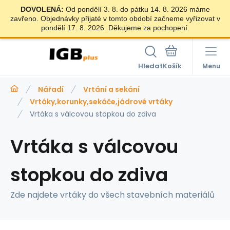
DOVOLENÁ:
Od pondělí 3. 8. do pátku 14. 8. 2026 máme
zavřeno. Objednávky přijaté v tomto období začneme vyřizovat v
pondělí 17. 8. 2026. Děkujeme za pochopení.
Hledat
Menu
Nářadí
Vrtání a sekání
Vrtáky,korunky,sekáče,jádrové vrtáky
Vrtáka s válcovou stopkou do zdiva
Vrtáka s válcovou
stopkou do zdiva
Zde najdete vrtáky do všech stavebních materiálů