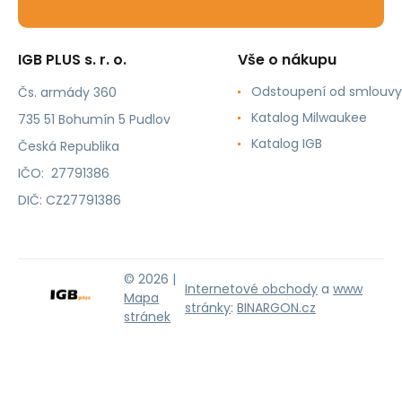
IGB PLUS s. r. o.
Vše o nákupu
Odstoupení od smlouvy
Čs. armády 360
Katalog Milwaukee
735 51 Bohumín 5 Pudlov
Katalog IGB
Česká Republika
IČO: 27791386
DIČ: CZ27791386
© 2026 |
Internetové obchody
a
www
Mapa
stránky
:
BINARGON.cz
stránek