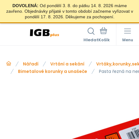
DOVOLENÁ:
Od pondělí 3. 8. do pátku 14. 8. 2026 máme
zavřeno. Objednávky přijaté v tomto období začneme vyřizovat v
pondělí 17. 8. 2026. Děkujeme za pochopení.
Hledat
Menu
Nářadí
Vrtání a sekání
Vrtáky,korunky,se
Bimetalové korunky a unašeče
Pasta řezná na ne