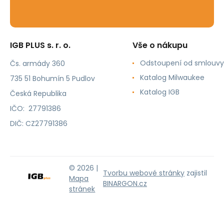
IGB PLUS s. r. o.
Vše o nákupu
Odstoupení od smlouvy
Čs. armády 360
Katalog Milwaukee
735 51 Bohumín 5 Pudlov
Katalog IGB
Česká Republika
IČO: 27791386
DIČ: CZ27791386
© 2026 |
Tvorbu webové stránky
zajistil
Mapa
BINARGON.cz
stránek