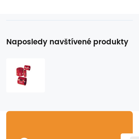
Naposledy navštívené produkty
Bimetalová
korunka
RIDGID
-
152mm