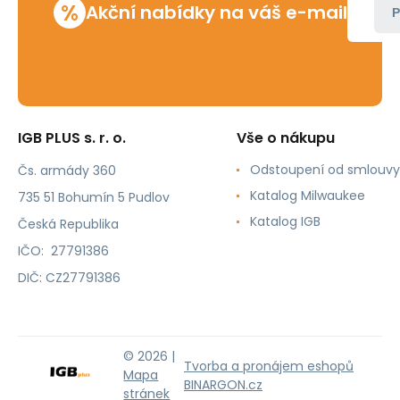
%
Akční nabídky na váš e-mail
P
IGB PLUS s. r. o.
Vše o nákupu
Odstoupení od smlouvy
Čs. armády 360
Katalog Milwaukee
735 51 Bohumín 5 Pudlov
Katalog IGB
Česká Republika
IČO: 27791386
DIČ: CZ27791386
© 2026 |
Tvorba a pronájem eshopů
Mapa
BINARGON.cz
stránek