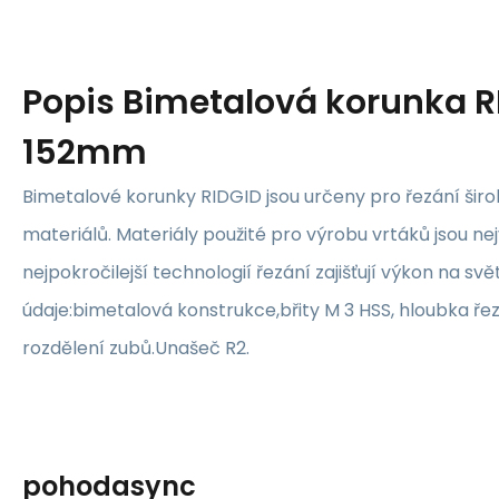
Popis
Bimetalová korunka R
152mm
Bimetalové korunky RIDGID jsou určeny pro řezání šir
materiálů. Materiály použité pro výrobu vrtáků jsou nejv
nejpokročilejší technologií řezání zajišťují výkon na s
údaje:bimetalová konstrukce,břity M 3 HSS, hloubka ře
rozdělení zubů.Unašeč R2.
pohodasync