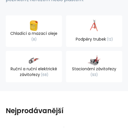
Chladící a mazací oleje
Podpěry trubek
8
12
Ruční a ruční elektrické
Stacionární závitořezy
závitořezy
68
93
Nejprodávanější