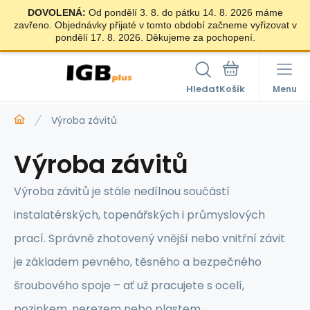
DOVOLENÁ:
Od pondělí 3. 8. do pátku 14. 8. 2026 máme
zavřeno. Objednávky přijaté v tomto období začneme vyřizovat v
pondělí 17. 8. 2026. Děkujeme za pochopení.
Hledat
Menu
Výroba závitů
Výroba závitů
Výroba závitů je stále nedílnou součástí
instalatérských, topenářských i průmyslových
prací. Správně zhotovený vnější nebo vnitřní závit
je základem pevného, těsného a bezpečného
šroubového spoje – ať už pracujete s ocelí,
pozinkem, nerezem nebo plastem.