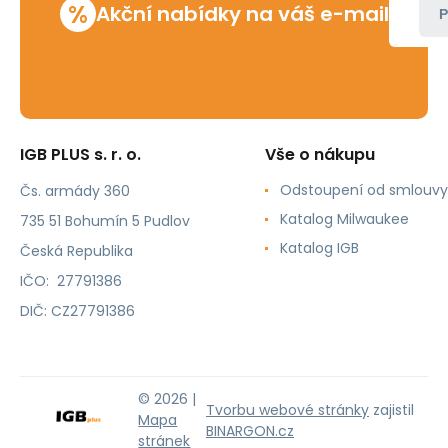
%
Akční nabídky na váš e-mail
P
IGB PLUS s. r. o.
Vše o nákupu
Odstoupení od smlouvy
Čs. armády 360
Katalog Milwaukee
735 51 Bohumín 5 Pudlov
Katalog IGB
Česká Republika
IČO: 27791386
DIČ: CZ27791386
© 2026 |
Tvorbu webové stránky
zajistil
Mapa
BINARGON.cz
stránek