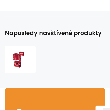
Naposledy navštívené produkty
Bimetalová
korunka
RIDGID
-
127mm