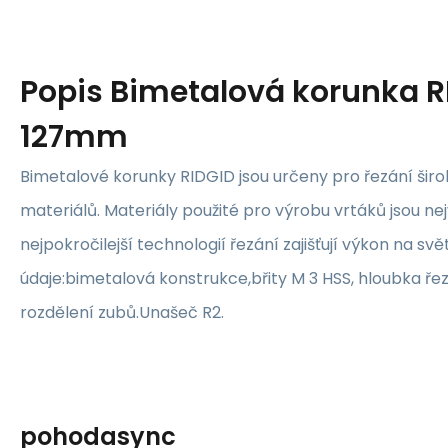
Popis
Bimetalová korunka R
127mm
Bimetalové korunky RIDGID jsou určeny pro řezání šir
materiálů. Materiály použité pro výrobu vrtáků jsou nejv
nejpokročilejší technologií řezání zajišťují výkon na s
údaje:bimetalová konstrukce,břity M 3 HSS, hloubka ře
rozdělení zubů.Unašeč R2.
pohodasync