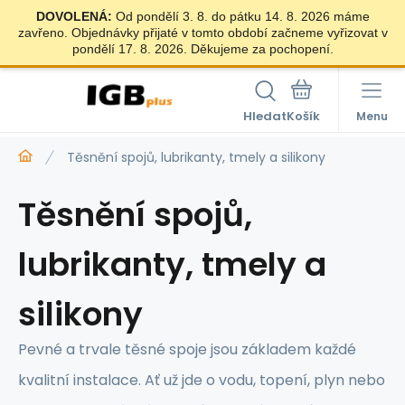
DOVOLENÁ:
Od pondělí 3. 8. do pátku 14. 8. 2026 máme
zavřeno. Objednávky přijaté v tomto období začneme vyřizovat v
pondělí 17. 8. 2026. Děkujeme za pochopení.
Hledat
Menu
Těsnění spojů, lubrikanty, tmely a silikony
Těsnění spojů,
lubrikanty, tmely a
silikony
Pevné a trvale těsné spoje jsou základem každé
kvalitní instalace. Ať už jde o vodu, topení, plyn nebo