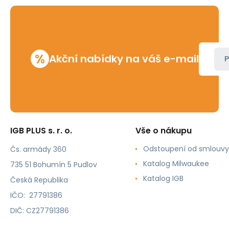
%
Akční nabídky na váš e-mail
P
IGB PLUS s. r. o.
Vše o nákupu
Odstoupení od smlouvy
Čs. armády 360
Katalog Milwaukee
735 51 Bohumín 5 Pudlov
Katalog IGB
Česká Republika
IČO: 27791386
DIČ: CZ27791386