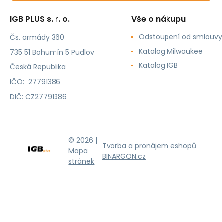
IGB PLUS s. r. o.
Vše o nákupu
Odstoupení od smlouvy
Čs. armády 360
Katalog Milwaukee
735 51 Bohumín 5 Pudlov
Katalog IGB
Česká Republika
IČO: 27791386
DIČ: CZ27791386
© 2026 |
Tvorba a pronájem eshopů
Mapa
BINARGON.cz
stránek