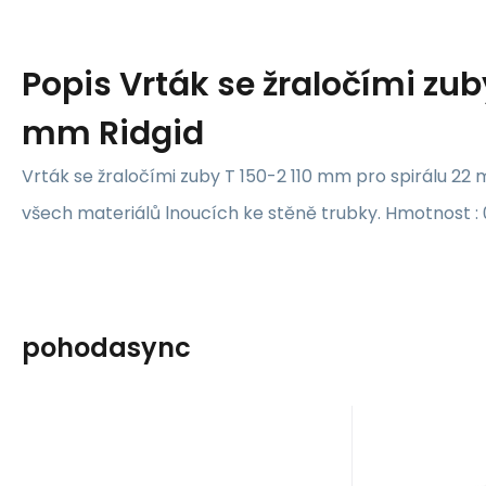
Popis
Vrták se žraločími zub
mm Ridgid
Vrták se žraločími zuby T 150-2 110 mm pro spirálu 22 
všech materiálů lnoucích ke stěně trubky. Hmotnost : 
pohodasync
EAN:
Kód:
0095691276421
27642
Skladem u dodavatele
Sklade
Ridgid
Ridgid
2 511
Kč
Vrták vytahovací T-
Vrták