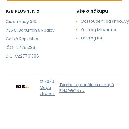
IGB PLUS s. r. o.
Vše o nákupu
Odstoupení od smlouvy
Čs. armády 360
Katalog Milwaukee
735 51 Bohumín 5 Pudlov
Katalog IGB
Česká Republika
IČO: 27791386
DIČ: CZ27791386
© 2026 |
Tvorba a pronájem eshopů
Mapa
BINARGON.cz
stránek