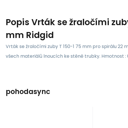
Popis
Vrták se žraločími zub
mm Ridgid
Vrták se žraločími zuby T 150-1 75 mm pro spirálu 22 m
všech materiálů lnoucích ke stěně trubky. Hmotnost : 
pohodasync
EAN:
Kód:
0095691276421
27642
Skladem u dodavatele
Sklade
Ridgid
Ridgid
2 511
Kč
Vrták vytahovací T-
Vrták