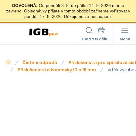
DOVOLENÁ:
Od pondělí 3. 8. do pátku 14. 8. 2026 máme
zavřeno. Objednávky přijaté v tomto období začneme vyřizovat v
pondělí 17. 8. 2026. Děkujeme za pochopení.
Hledat
Menu
Čištění odpadů
Příslušenství pro spirálové čis
Příslušenství a koncovky 10 a 16 mm
Vrták vytaho