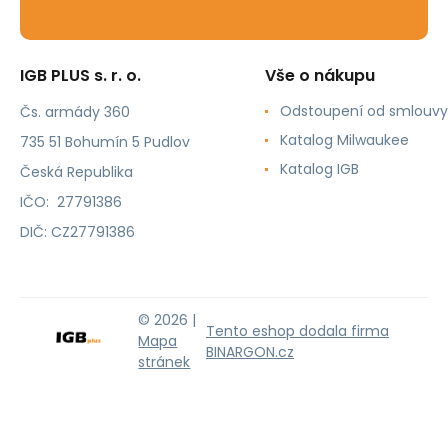
IGB PLUS s. r. o.
Vše o nákupu
Odstoupení od smlouvy
Čs. armády 360
Katalog Milwaukee
735 51 Bohumín 5 Pudlov
Katalog IGB
Česká Republika
IČO: 27791386
DIČ: CZ27791386
© 2026 |
Tento eshop dodala firma
Mapa
BINARGON.cz
stránek