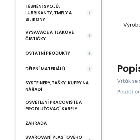
TĚSNĚNÍ SPOJŮ,
LUBRIKANTY, TMELY A
SILIKONY
Výrob
VYSAVAČE A TLAKOVÉ
ČISTIČKY
OSTATNÍ PRODUKTY
Popi
DĚLENÍ MATERIÁLŮ
Vrták se
SYSTEINERY,TAŠKY, KUFRY NA
NÁŘADÍ
Použití p
OSVĚTLENÍ PRACOVIŠTĚ A
PRODLUŽOVACÍ KABELY
ZAHRADA
SVAŘOVÁNÍ PLASTOVÉHO