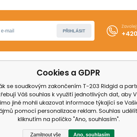
Zavole
PŘIHLÁSIT
+420
Cookies a GDPR
ákupu
Další informace
ení od smlouvy
Obchodní podmínky
ák se soudkovým zakončením T-203 Ridgid a part
 Milwaukee
Odstoupení od kupní 
řebují Váš souhlas k využití jednotlivých dat, aby
 IGB
Reklamační řád
imo jiné mohli ukazovat informace týkající se Vaši
Zásady ochrany osobn
ájmů pomocí personalizace reklam. Souhlas udělí
kliknutím na políčko "Ano, souhlasím".
Zamítnout vše
Ano, souhlasím