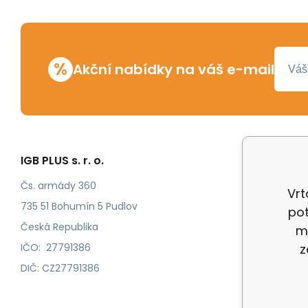
%
Akční nabídky na váš e-mail
IGB PLUS s. r. o.
Vše o n
Odstoup
Čs. armády 360
Vrt
Katalog
735 51 Bohumín 5 Pudlov
pot
Katalog
Česká Republika
m
IČO: 27791386
z
DIČ: CZ27791386