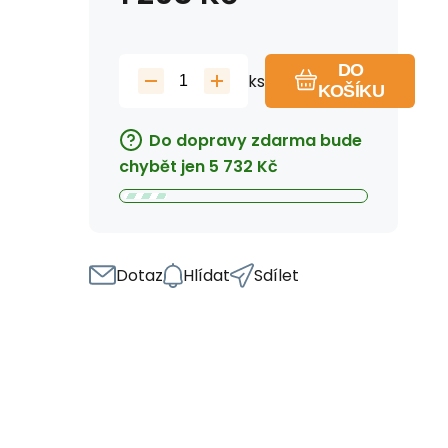
DO
ks
KOŠÍKU
Do dopravy zdarma bude
chybět jen
5 732
Kč
Dotaz
Hlídat
Sdílet