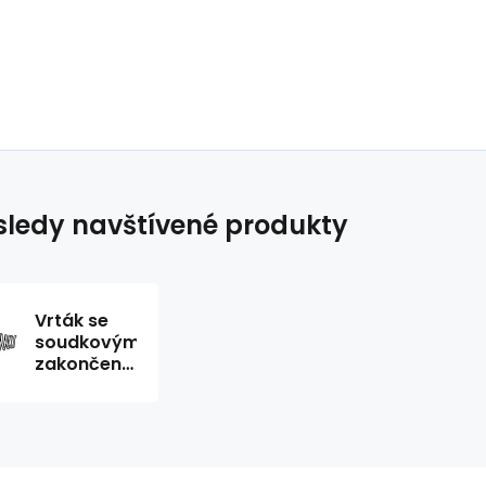
ledy navštívené produkty
Vrták se
soudkovým
zakončením
T-203
Ridgid