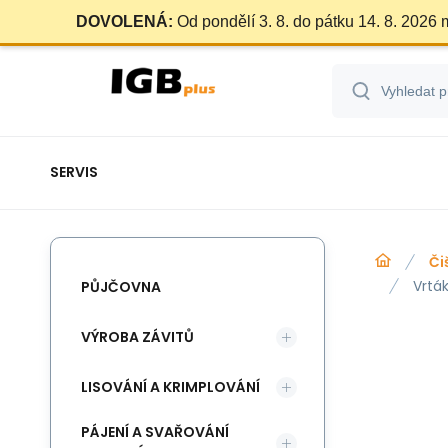
DOVOLENÁ:
Od pondělí 3. 8. do pátku 14. 8. 2026
SERVIS
Či
Vrtá
PŮJČOVNA
VÝROBA ZÁVITŮ
LISOVÁNÍ A KRIMPLOVÁNÍ
PÁJENÍ A SVAŘOVÁNÍ