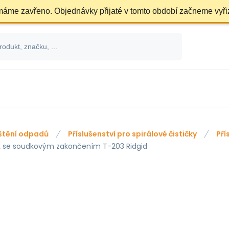
 máme zavřeno. Objednávky přijaté v tomto období začneme vyři
štění odpadů
Příslušenství pro spirálové čističky
Pří
k se soudkovým zakončením T-203 Ridgid