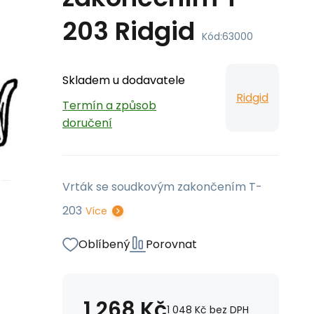
203 Ridgid
Kód:
63000
Skladem u dodavatele
Ridgid
Termín a způsob
doručení
Vrták se soudkovým zakončením T-
203
Více
Oblíbený
Porovnat
1 268
Kč
1 048
Kč
bez DPH