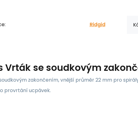
ce:
Ridgid
Kó
s
Vrták se soudkovým zakonč
 soudkovým zakončením, vnější průměr 22 mm pro spirály
ro provrtání ucpávek.