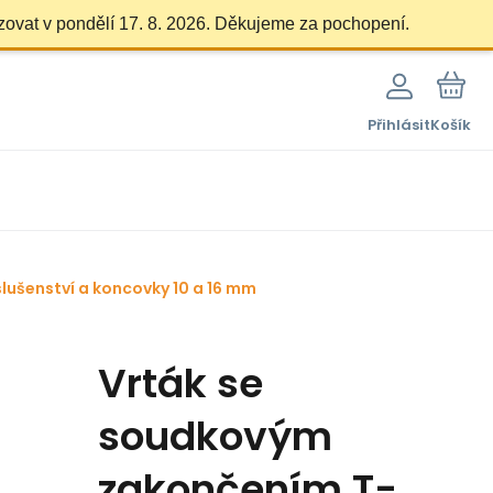
zovat v pondělí 17. 8. 2026. Děkujeme za pochopení.
Přihlásit
Košík
slušenství a koncovky 10 a 16 mm
Vrták se
soudkovým
zakončením T-