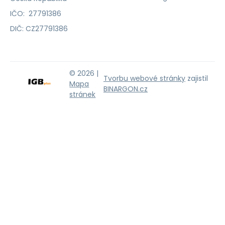
IČO: 27791386
DIČ: CZ27791386
© 2026 |
Tvorbu webové stránky
zajistil
Mapa
BINARGON.cz
stránek