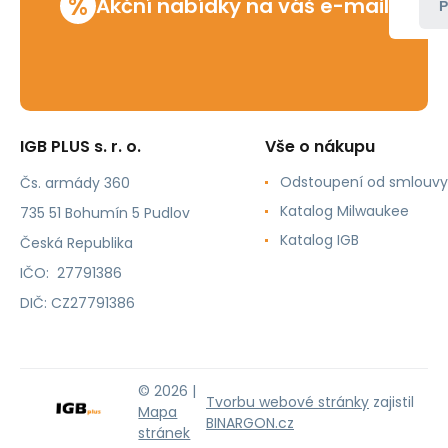
%
Akční nabídky na váš e-mail
P
IGB PLUS s. r. o.
Vše o nákupu
Odstoupení od smlouvy
Čs. armády 360
Katalog Milwaukee
735 51 Bohumín 5 Pudlov
Katalog IGB
Česká Republika
IČO: 27791386
DIČ: CZ27791386
© 2026 |
Tvorbu webové stránky
zajistil
Mapa
BINARGON.cz
stránek