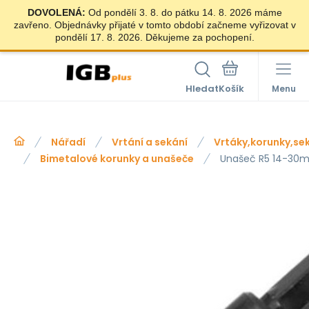
DOVOLENÁ:
Od pondělí 3. 8. do pátku 14. 8. 2026 máme
zavřeno. Objednávky přijaté v tomto období začneme vyřizovat v
pondělí 17. 8. 2026. Děkujeme za pochopení.
Hledat
Menu
Nářadí
Vrtání a sekání
Vrtáky,korunky,se
Bimetalové korunky a unašeče
Unašeč R5 14-30m