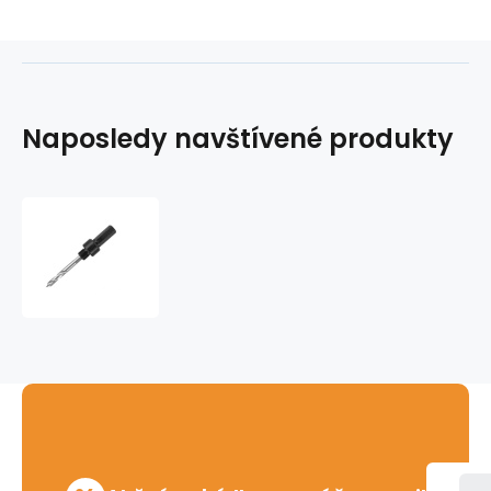
Naposledy navštívené produkty
Unašeč
R5
14-
30mm
na
korunky
Ridgid