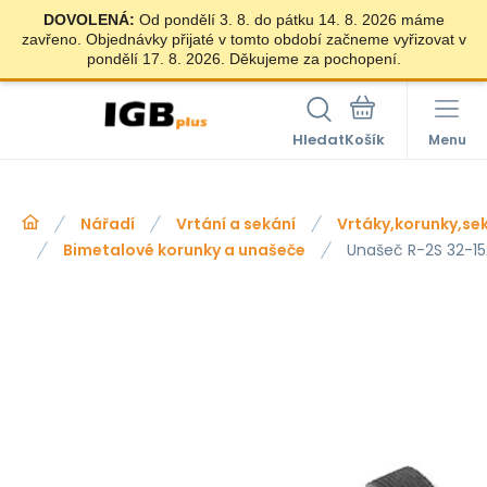
DOVOLENÁ:
Od pondělí 3. 8. do pátku 14. 8. 2026 máme
zavřeno. Objednávky přijaté v tomto období začneme vyřizovat v
pondělí 17. 8. 2026. Děkujeme za pochopení.
Hledat
Menu
Nářadí
Vrtání a sekání
Vrtáky,korunky,se
Bimetalové korunky a unašeče
Unašeč R-2S 32-1