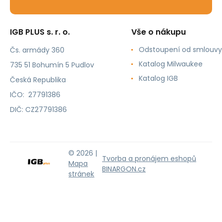
IGB PLUS s. r. o.
Vše o nákupu
Odstoupení od smlouvy
Čs. armády 360
Katalog Milwaukee
735 51 Bohumín 5 Pudlov
Katalog IGB
Česká Republika
IČO: 27791386
DIČ: CZ27791386
© 2026 |
Tvorba a pronájem eshopů
Mapa
BINARGON.cz
stránek