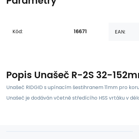
Parametry
Kód:
16671
EAN:
Popis
Unašeč R-2S 32-152m
Unašeč RIDGID s upínacím šestihranem 11mm pro koru
Unašeč je dodáván včetně středícího HSS vrtáku v dé