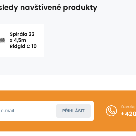
ledy navštívené produkty
Spirála 22
x 4,5m
Ridgid C 10
Zavole
PŘIHLÁSIT
+420