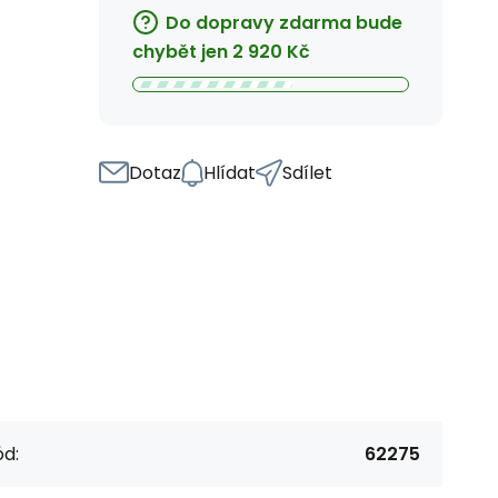
Do dopravy zdarma bude
chybět jen
2 920
Kč
Dotaz
Hlídat
Sdílet
d:
62275