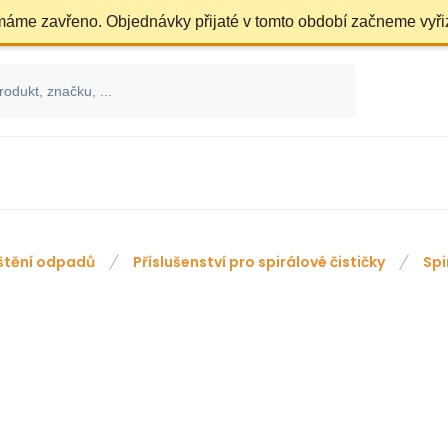
 máme zavřeno. Objednávky přijaté v tomto období začneme vyři
štění odpadů
Příslušenství pro spirálové čističky
Spi