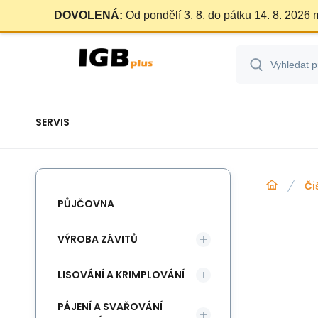
DOVOLENÁ:
Od pondělí 3. 8. do pátku 14. 8. 2026
SERVIS
Či
PŮJČOVNA
VÝROBA ZÁVITŮ
LISOVÁNÍ A KRIMPLOVÁNÍ
PÁJENÍ A SVAŘOVÁNÍ