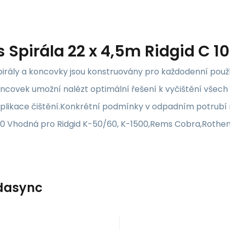
s
Spirála 22 x 4,5m Ridgid C 10
irály a koncovky jsou konstruovány pro každodenní použí
koncovek umožní nalézt optimální řešení k vyčištění vše
plikace čištění.Konkrétní podmínky v odpadním potrubí m
C10 Vhodná pro Ridgid K-50/60, K-1500,Rems Cobra,Rothen
dasync