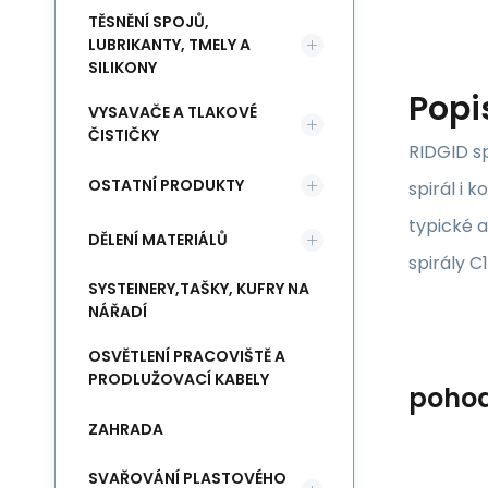
TĚSNĚNÍ SPOJŮ,
LUBRIKANTY, TMELY A
SILIKONY
Popi
VYSAVAČE A TLAKOVÉ
ČISTIČKY
RIDGID sp
OSTATNÍ PRODUKTY
spirál i 
typické a
DĚLENÍ MATERIÁLŮ
spirály 
SYSTEINERY,TAŠKY, KUFRY NA
NÁŘADÍ
OSVĚTLENÍ PRACOVIŠTĚ A
PRODLUŽOVACÍ KABELY
poho
ZAHRADA
SVAŘOVÁNÍ PLASTOVÉHO