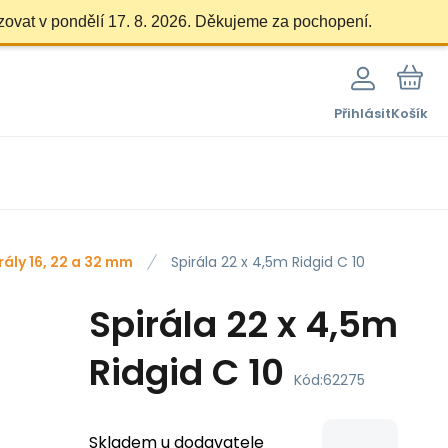
zovat v pondělí 17. 8. 2026. Děkujeme za pochopení.
Přihlásit
Košík
rály 16, 22 a 32 mm
Spirála 22 x 4,5m Ridgid C 10
Spirála 22 x 4,5m
Ridgid C 10
Kód:
62275
Skladem u dodavatele