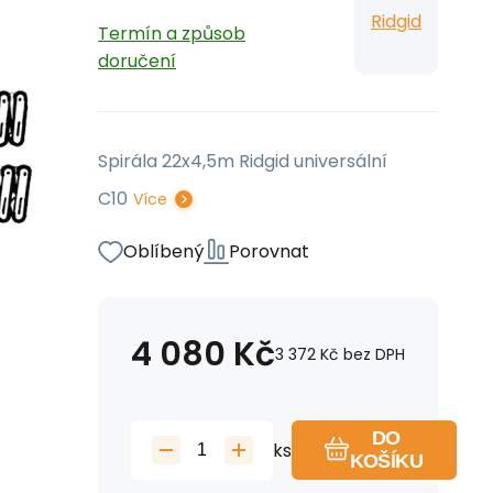
Ridgid
Termín a způsob
doručení
Spirála 22x4,5m Ridgid universální
C10
Více
Oblíbený
Porovnat
4 080
Kč
3 372
Kč
bez DPH
DO
ks
KOŠÍKU