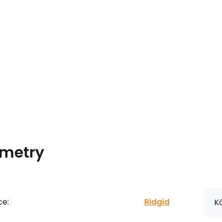
metry
ce:
Ridgid
Kó