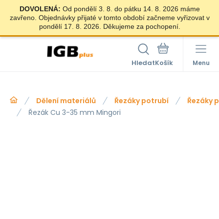
DOVOLENÁ:
Od pondělí 3. 8. do pátku 14. 8. 2026 máme
zavřeno. Objednávky přijaté v tomto období začneme vyřizovat v
pondělí 17. 8. 2026. Děkujeme za pochopení.
Hledat
Menu
Dělení materiálů
Řezáky potrubí
Řezáky p
Řezák Cu 3-35 mm Mingori