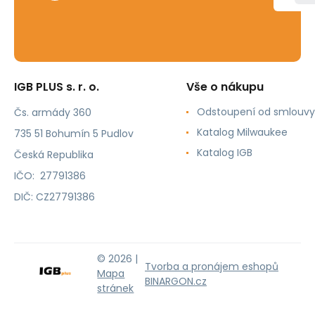
IGB PLUS s. r. o.
Vše o nákupu
Odstoupení od smlouvy
Čs. armády 360
Katalog Milwaukee
735 51 Bohumín 5 Pudlov
Katalog IGB
Česká Republika
IČO: 27791386
DIČ: CZ27791386
© 2026 |
Tvorba a pronájem eshopů
Mapa
BINARGON.cz
stránek