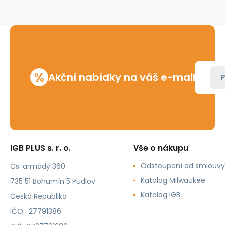
m)
vnitřní
jádro
s
vrtákem
s
kloubovou
%
Akční nabídky na váš e-mail
hlavicí
P
Ridgid
IGB PLUS s. r. o.
Vše o nákupu
Odstoupení od smlouvy
Čs. armády 360
Katalog Milwaukee
735 51 Bohumín 5 Pudlov
Katalog IGB
Česká Republika
IČO: 27791386