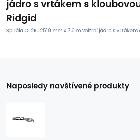
jádro s vrtákem s kloubovou
Ridgid
Spirála C-2IC 25' 8 mm x 7,6 m vnitřní jádro s vrtákem s
Naposledy navštívené produkty
Spirála
C-
2IC
25'
(7,6