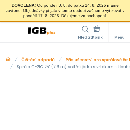
DOVOLENÁ:
Od pondělí 3. 8. do pátku 14. 8. 2026 máme
zavřeno. Objednávky přijaté v tomto období začneme vyřizovat v
pondělí 17. 8. 2026. Děkujeme za pochopení.
Hledat
Menu
Čištění odpadů
Příslušenství pro spirálové čis
Spirála C-2IC 25' (7,6 m) vnitřní jádro s vrtákem s kloub