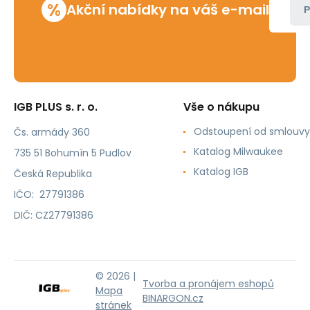
%
Akční nabídky na váš e-mail
P
IGB PLUS s. r. o.
Vše o nákupu
Odstoupení od smlouvy
Čs. armády 360
Katalog Milwaukee
735 51 Bohumín 5 Pudlov
Katalog IGB
Česká Republika
IČO: 27791386
DIČ: CZ27791386
© 2026 |
Tvorba a pronájem eshopů
Mapa
BINARGON.cz
stránek