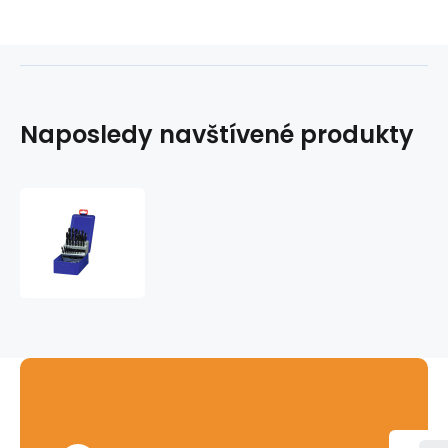
Naposledy navštívené produkty
Sada
vrtáků
HSS
G
1-
13
mm
25
ks
DIN
338