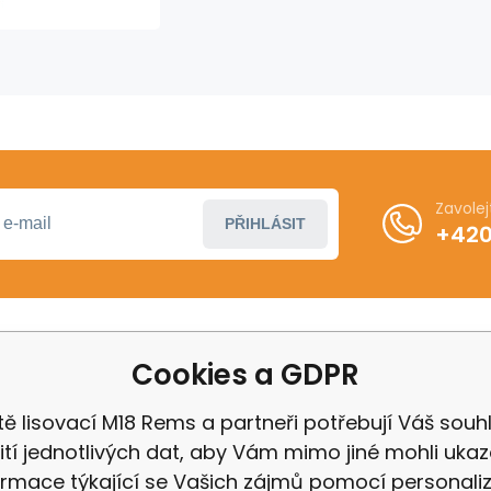
Zavole
PŘIHLÁSIT
+420
Cookies a GDPR
ákupu
Další informace
ení od smlouvy
Obchodní podmínky
tě lisovací M18 Rems a partneři potřebují Váš souh
 Milwaukee
Odstoupení od kupní 
ití jednotlivých dat, aby Vám mimo jiné mohli uka
 IGB
Reklamační řád
ormace týkající se Vašich zájmů pomocí personali