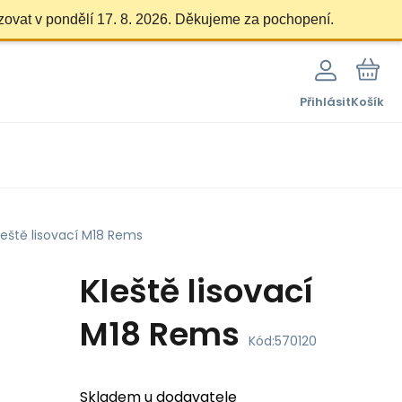
zovat v pondělí 17. 8. 2026. Děkujeme za pochopení.
Přihlásit
Košík
leště lisovací M18 Rems
Kleště lisovací
M18 Rems
Kód:
570120
Skladem u dodavatele