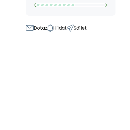
Dotaz
Hlídat
Sdílet