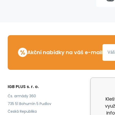
%
Akční nabídky na váš e-mail
IGB PLUS s. r. o.
Vše o n
Odstoup
Čs. armády 360
Kleš
Katalog
735 51 Bohumín 5 Pudlov
využ
Katalog
Česká Republika
inf