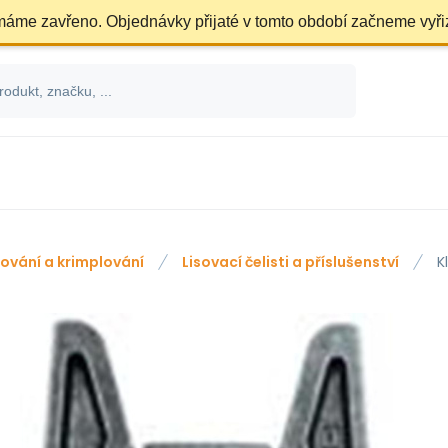
 máme zavřeno. Objednávky přijaté v tomto období začneme vyři
sování a krimplování
Lisovací čelisti a příslušenství
K