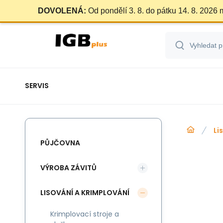
DOVOLENÁ:
Od pondělí 3. 8. do pátku 14. 8. 2026
SERVIS
Li
PŮJČOVNA
VÝROBA ZÁVITŮ
LISOVÁNÍ A KRIMPLOVÁNÍ
Krimplovací stroje a