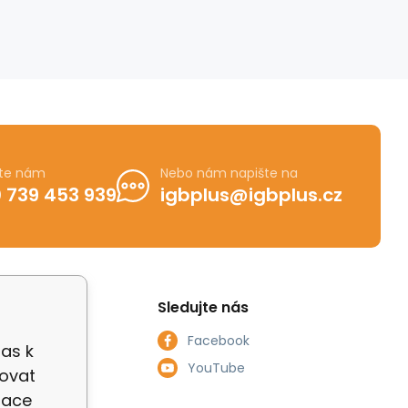
jte nám
Nebo nám napište na
 739 453 939
igbplus@igbplus.cz
Sledujte nás
Facebook
las k
smlouvy
YouTube
zovat
zace