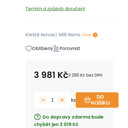
Termín a způsob doručení
Kleště lisovací M18 Rems
Více
Oblíbený
Porovnat
3 981
Kč
3 290
Kč
bez DPH
DO
ks
KOŠÍKU
Do dopravy zdarma bude
chybět jen
3 019
Kč