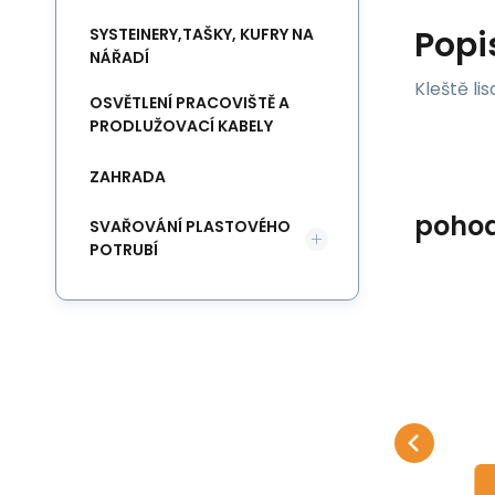
Popi
SYSTEINERY,TAŠKY, KUFRY NA
NÁŘADÍ
Kleště li
OSVĚTLENÍ PRACOVIŠTĚ A
PRODLUŽOVACÍ KABELY
ZAHRADA
poho
SVAŘOVÁNÍ PLASTOVÉHO
POTRUBÍ
Kód:
570115
Skladem u dodavatele
3 981
Kč
20
Kleště lisovací V 15
Kl
Rems standart
Kleště lisovací V 15 Rems
Kl
Oblíbený
Porovnat
DO KOŠÍKU