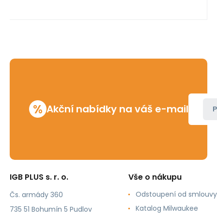
%
Akční nabídky na váš e-mail
P
IGB PLUS s. r. o.
Vše o nákupu
Odstoupení od smlouvy
Čs. armády 360
Katalog Milwaukee
735 51 Bohumín 5 Pudlov