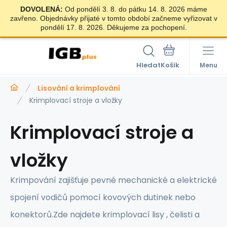
DOVOLENÁ:
Od pondělí 3. 8. do pátku 14. 8. 2026 máme
zavřeno. Objednávky přijaté v tomto období začneme vyřizovat v
pondělí 17. 8. 2026. Děkujeme za pochopení.
Hledat
Menu
Lisování a krimplování
Krimplovací stroje a vložky
Krimplovací stroje a
vložky
Krimpování zajišťuje pevné mechanické a elektrické
spojení vodičů pomocí kovových dutinek nebo
konektorů.Zde najdete krimplovací lisy , čelisti a