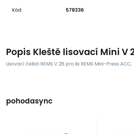
Kód:
578336
Popis
Kleště lisovací Mini V
Lisovací čelisti REMS V 28 pro lis REMS Mini-Press ACC,
pohodasync
Kód:
578334
K
Skladem
Sklade