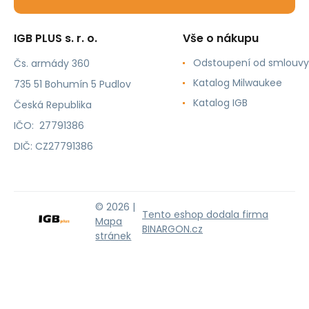
IGB PLUS s. r. o.
Vše o nákupu
Odstoupení od smlouvy
Čs. armády 360
Katalog Milwaukee
735 51 Bohumín 5 Pudlov
Katalog IGB
Česká Republika
IČO: 27791386
DIČ: CZ27791386
© 2026 |
Tento eshop dodala firma
Mapa
BINARGON.cz
stránek