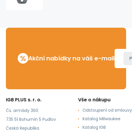
26
Rems
%
Akční nabídky na váš e-mail
P
IGB PLUS s. r. o.
Vše o nákupu
Odstoupení od smlouvy
Čs. armády 360
Katalog Milwaukee
735 51 Bohumín 5 Pudlov
Katalog IGB
Česká Republika