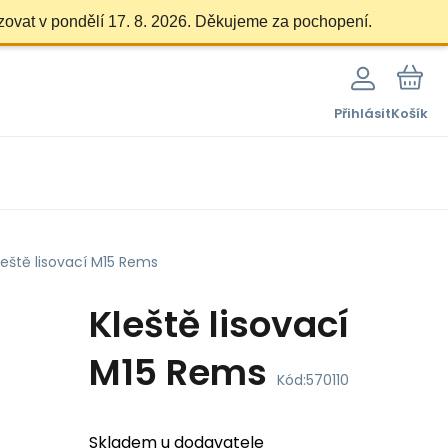
zovat v pondělí 17. 8. 2026. Děkujeme za pochopení.
Přihlásit
Košík
leště lisovací M15 Rems
Kleště lisovací
M15 Rems
Kód:
570110
Skladem u dodavatele