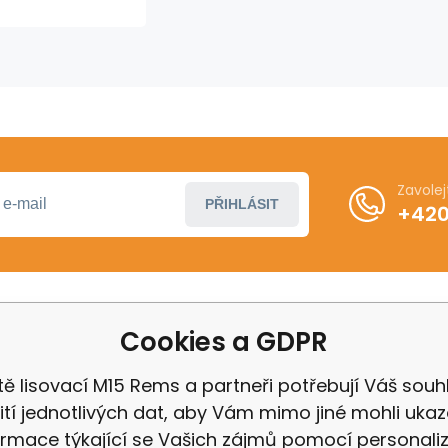
Zavole
PŘIHLÁSIT
+420
Cookies a GDPR
ákupu
Další informace
ení od smlouvy
Obchodní podmínky
tě lisovací M15 Rems a partneři potřebují Váš souh
 Milwaukee
Odstoupení od kupní 
ití jednotlivých dat, aby Vám mimo jiné mohli uka
 IGB
Reklamační řád
ormace týkající se Vašich zájmů pomocí personali