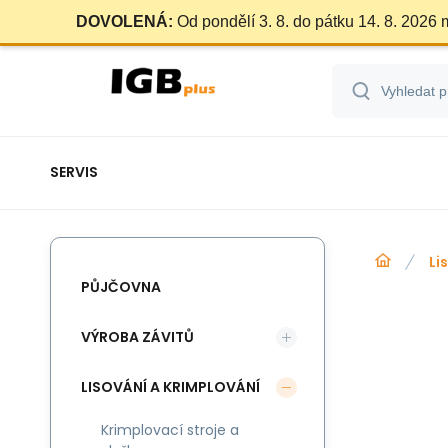
DOVOLENÁ:
Od pondělí 3. 8. do pátku 14. 8. 2026
SERVIS
Li
PŮJČOVNA
VÝROBA ZÁVITŮ
LISOVÁNÍ A KRIMPLOVÁNÍ
Krimplovací stroje a