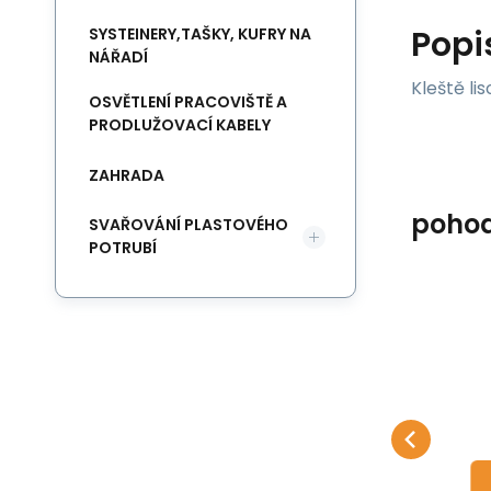
Popi
SYSTEINERY,TAŠKY, KUFRY NA
NÁŘADÍ
Kleště li
OSVĚTLENÍ PRACOVIŠTĚ A
PRODLUŽOVACÍ KABELY
ZAHRADA
poho
SVAŘOVÁNÍ PLASTOVÉHO
POTRUBÍ
Kód:
570115
Skladem u dodavatele
3 981
Kč
20
Kleště lisovací V 15
Kl
Rems standart
Kleště lisovací V 15 Rems
Kl
Oblíbený
Porovnat
DO KOŠÍKU