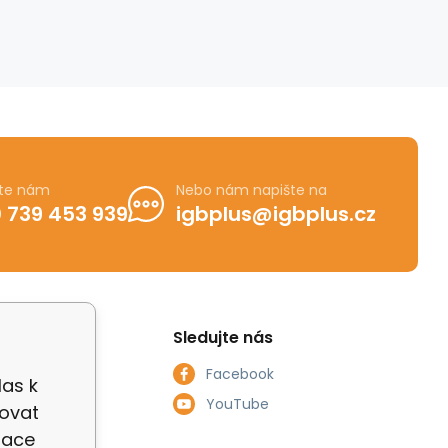
jte nám
Nebo nám napište na
 739 453 939
igbplus@igbplus.cz
Sledujte nás
Facebook
las k
smlouvy
YouTube
zovat
zace