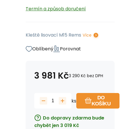
Termín a způsob doručení
Kleště lisovací M15 Rems
Více
Oblíbený
Porovnat
3 981
Kč
3 290
Kč
bez DPH
DO
ks
KOŠÍKU
Do dopravy zdarma bude
chybět jen
3 019
Kč