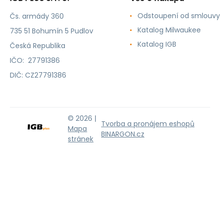
Odstoupení od smlouvy
Čs. armády 360
Katalog Milwaukee
735 51 Bohumín 5 Pudlov
Katalog IGB
Česká Republika
IČO: 27791386
DIČ: CZ27791386
© 2026 |
Tvorba a pronájem eshopů
Mapa
BINARGON.cz
stránek