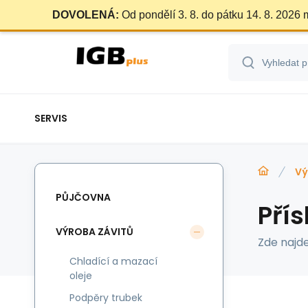
DOVOLENÁ:
Od pondělí 3. 8. do pátku 14. 8. 2026
SERVIS
Vý
PŮJČOVNA
Přís
VÝROBA ZÁVITŮ
Zde najde
Chladící a mazací
oleje
Podpěry trubek