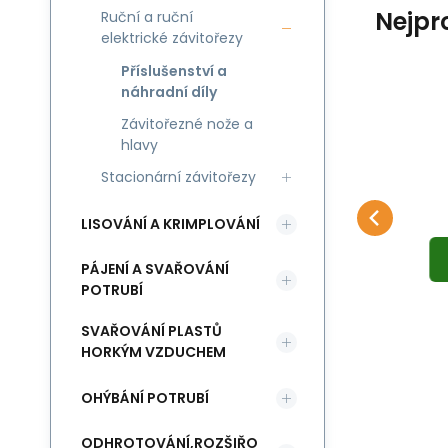
Nejpr
Ruční a ruční
elektrické závitořezy
Příslušenství a
náhradní díly
Závitořezné nože a
Kód:
44815
Skladem
Ridgid
Ri
1 080
Kč
o
Uhlíky Ridgid 700
hlavy
0
Uhlíky pro závitořez Ridgid
Ko
Oblíbený
Porovnat
Stacionární závitořezy
DO KOŠÍKU
700
Ri
LISOVÁNÍ A KRIMPLOVÁNÍ
PÁJENÍ A SVAŘOVÁNÍ
POTRUBÍ
SVAŘOVÁNÍ PLASTŮ
HORKÝM VZDUCHEM
OHÝBÁNÍ POTRUBÍ
ODHROTOVÁNÍ,ROZŠIŘO