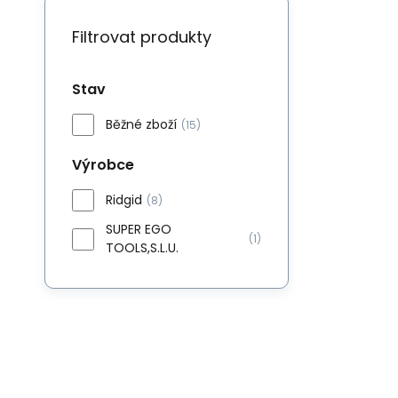
Filtrovat produkty
Stav
Běžné zboží
(15)
Výrobce
Ridgid
(8)
SUPER EGO
(1)
TOOLS,S.L.U.