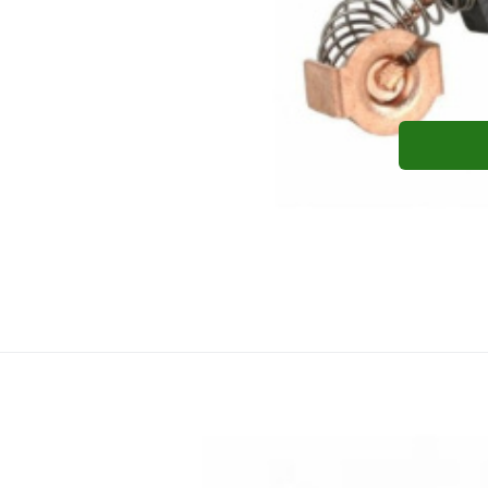
Ridgid
Kontakt uhlíků m
Kontakt uhlíků modrý Ridgid pro Ridgi