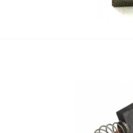
Ridgid
Uhlíky Ridgid 690,600-1