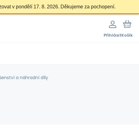
zovat v pondělí 17. 8. 2026. Děkujeme za pochopení.
Přihlásit
Košík
ušenství a náhradní díly