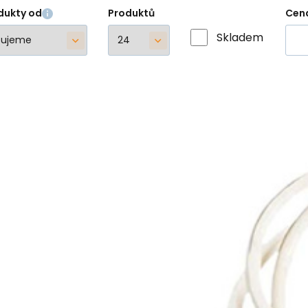
dukty od
Produktů
Cen
Skladem
Ridgid
Kontakt uhlíků 
Kontakt uhlíků bílí Ridgid pro Ridgid