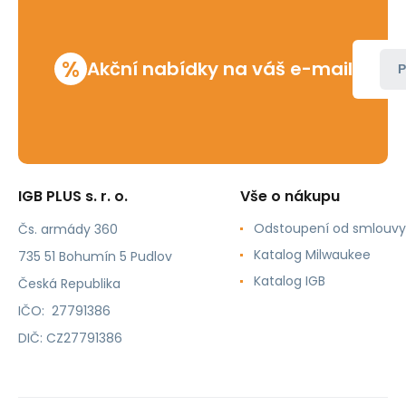
%
Akční nabídky na váš e-mail
P
IGB PLUS s. r. o.
Vše o nákupu
Odstoupení od smlouvy
Čs. armády 360
Katalog Milwaukee
735 51 Bohumín 5 Pudlov
Katalog IGB
Česká Republika
IČO: 27791386
DIČ: CZ27791386