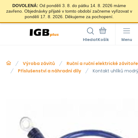
DOVOLENÁ:
Od pondělí 3. 8. do pátku 14. 8. 2026 máme
zavřeno. Objednávky přijaté v tomto období začneme vyřizovat v
pondělí 17. 8. 2026. Děkujeme za pochopení.
Hledat
Menu
Výroba závitů
Ruční a ruční elektrické závitoř
Příslušenství a náhradní díly
Kontakt uhlíků modrý