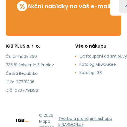
%
Akční nabídky na váš e-mail
P
IGB PLUS s. r. o.
Vše o nákupu
Odstoupení od smlouvy
Čs. armády 360
Katalog Milwaukee
735 51 Bohumín 5 Pudlov
Katalog IGB
Česká Republika
IČO: 27791386
DIČ: CZ27791386
© 2026 |
Tvorba a pronájem eshopů
Mapa
BINARGON.cz