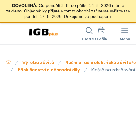
DOVOLENÁ:
Od pondělí 3. 8. do pátku 14. 8. 2026 máme
zavřeno. Objednávky přijaté v tomto období začneme vyřizovat v
pondělí 17. 8. 2026. Děkujeme za pochopení.
Hledat
Menu
Výroba závitů
Ruční a ruční elektrické závitoř
Příslušenství a náhradní díly
Kleště na zdrsňování 