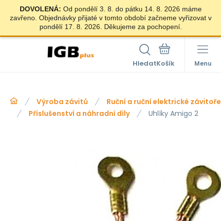
DOVOLENÁ:
Od pondělí 3. 8. do pátku 14. 8. 2026 máme
zavřeno. Objednávky přijaté v tomto období začneme vyřizovat v
pondělí 17. 8. 2026. Děkujeme za pochopení.
Hledat
Menu
Výroba závitů
Ruční a ruční elektrické závitoř
Příslušenství a náhradní díly
Uhlíky Amigo 2