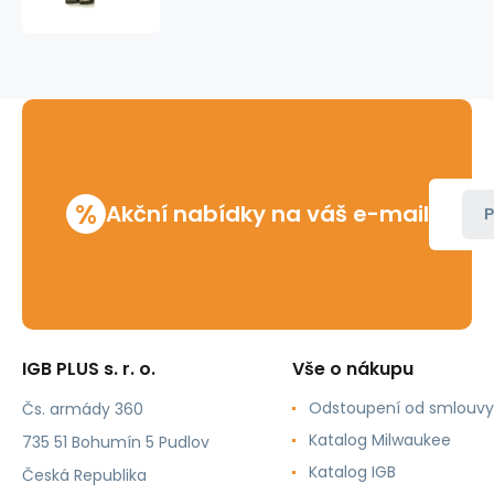
%
Akční nabídky na váš e-mail
P
IGB PLUS s. r. o.
Vše o nákupu
Odstoupení od smlouvy
Čs. armády 360
Katalog Milwaukee
735 51 Bohumín 5 Pudlov
Katalog IGB
Česká Republika