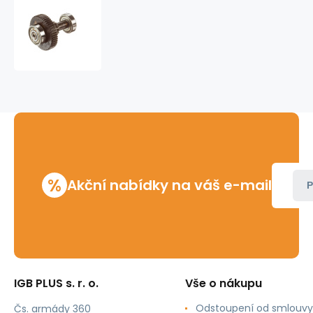
Převod
komplet
Ridgid
700
%
Akční nabídky na váš e-mail
P
IGB PLUS s. r. o.
Vše o nákupu
Odstoupení od smlouvy
Čs. armády 360