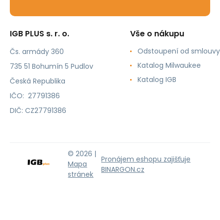
IGB PLUS s. r. o.
Vše o nákupu
Odstoupení od smlouvy
Čs. armády 360
Katalog Milwaukee
735 51 Bohumín 5 Pudlov
Katalog IGB
Česká Republika
IČO: 27791386
DIČ: CZ27791386
© 2026 |
Pronájem eshopu zajišťuje
Mapa
BINARGON.cz
stránek