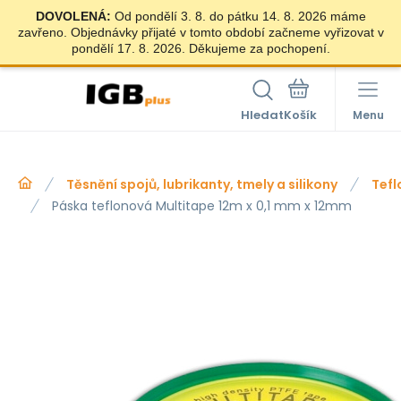
DOVOLENÁ:
Od pondělí 3. 8. do pátku 14. 8. 2026 máme
zavřeno. Objednávky přijaté v tomto období začneme vyřizovat v
pondělí 17. 8. 2026. Děkujeme za pochopení.
Hledat
Menu
Těsnění spojů, lubrikanty, tmely a silikony
Tefl
Páska teflonová Multitape 12m x 0,1 mm x 12mm