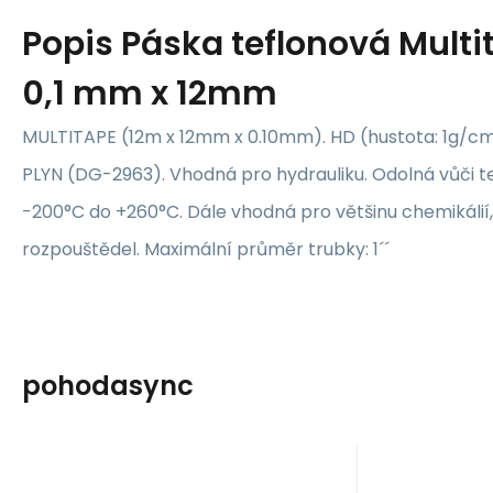
Popis
Páska teflonová Multi
0,1 mm x 12mm
MULTITAPE (12m x 12mm x 0.10mm). HD (hustota: 1g/c
PLYN (DG-2963). Vhodná pro hydrauliku. Odolná vůči t
-200°C do +260°C. Dále vhodná pro většinu chemikálií, 
rozpouštědel. Maximální průměr trubky: 1´´
pohodasync