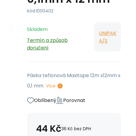
Kód:
1000402
Skladem
UNIPAK
Termín a způsob
A/S
doručení
Páska teflonová Maxitape 12m x12mm x
0,1 mm
Více
Oblíbený
Porovnat
44
Kč
36
Kč
bez DPH