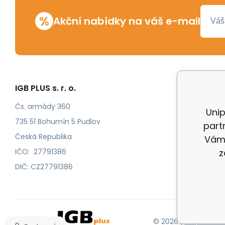
%
Akční nabídky na váš e-mail
IGB PLUS s. r. o.
Vše o n
Odstoup
Čs. armády 360
Unip
Katalog
735 51 Bohumín 5 Pudlov
partn
Katalog
Česká Republika
Vám 
IČO: 27791386
z
DIČ: CZ27791386
© 2026 |
Mapa strán