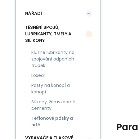
NÁŘADÍ
TĚSNĚNÍ SPOJŮ,
LUBRIKANTY, TMELY A
SILIKONY
Kluzné lubrikanty na
spojování odpaních
trubek
Loxeal
Pasty na konopí a
konopí
Silikony, žáruvzdorné
cementy
Teflonové pásky a
Para
nitě
VYSAVAČE A TLAKOVÉ