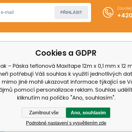
Zavole
PŘIHLÁSIT
+420
Cookies a GDPR
ákupu
Další informace
ení od smlouvy
Obchodní podmínky
ak – Páska teflonová Maxitape 12m x 0,1 mm x 12
 Milwaukee
Odstoupení od kupní 
eři potřebují Váš souhlas k využití jednotlivých da
 IGB
Reklamační řád
mimo jiné mohli ukazovat informace týkající se V
Zásady ochrany osobn
ájmů pomocí personalizace reklam. Souhlas udělí
kliknutím na políčko "Ano, souhlasím".
Zamítnout vše
Ano, souhlasím
Podrobné nastavení s vysvětlením zde
ek