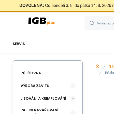
DOVOLENÁ:
Od pondělí 3. 8. do pátku 14. 8. 2026
SERVIS
Tě
Pásk
PŮJČOVNA
VÝROBA ZÁVITŮ
LISOVÁNÍ A KRIMPLOVÁNÍ
PÁJENÍ A SVAŘOVÁNÍ