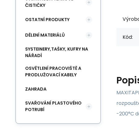
ČISTIČKY
Výrob
OSTATNÍ PRODUKTY
DĚLENÍ MATERIÁLŮ
Kód:
SYSTEINERY,TAŠKY, KUFRY NA
NÁŘADÍ
OSVĚTLENÍ PRACOVIŠTĚ A
PRODLUŽOVACÍ KABELY
Popi
ZAHRADA
MAXITAPE 
rozpouště
SVAŘOVÁNÍ PLASTOVÉHO
POTRUBÍ
-200°C do