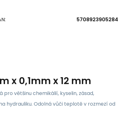
AN:
5708923905284
2m x 0,1mm x 12 mm
ro většinu chemikálií, kyselin, zásad,
na hydrauliku. Odolná vůči teplotě v rozmezí od