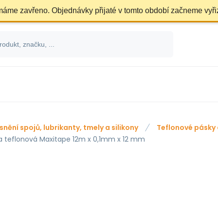
 máme zavřeno. Objednávky přijaté v tomto období začneme vyři
snění spojů, lubrikanty, tmely a silikony
Teflonové pásky 
a teflonová Maxitape 12m x 0,1mm x 12 mm