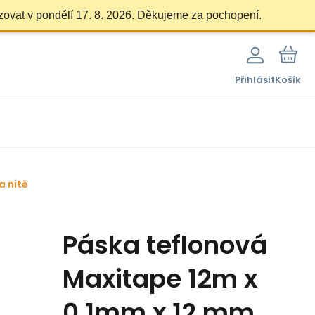
zovat v pondělí 17. 8. 2026. Děkujeme za pochopení.
Přihlásit
Košík
a nitě
Páska teflonová
Maxitape 12m x
0,1mm x 12 mm