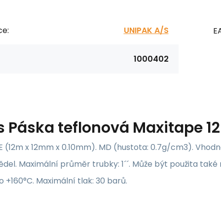
ce:
UNIPAK A/S
E
1000402
s
Páska teflonová Maxitape 1
(12m x 12mm x 0.10mm). MD (hustota: 0.7g/cm3). Vhodná p
del. Maximální průměr trubky: 1´´. Může být použita také 
 +160°C. Maximální tlak: 30 barů.