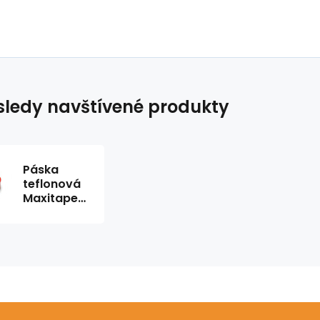
ledy navštívené produkty
Páska
teflonová
Maxitape
12m x
0,1mm x 12
mm