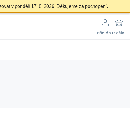
zovat v pondělí 17. 8. 2026. Děkujeme za pochopení.
Přihlásit
Košík
a