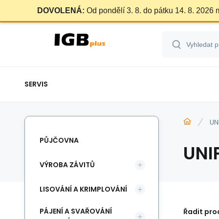
DOVOLENÁ:
Od pondělí 3. 8. do pátku 14. 8. 2026
SERVIS
UN
PŮJČOVNA
UNI
VÝROBA ZÁVITŮ
LISOVÁNÍ A KRIMPLOVÁNÍ
PÁJENÍ A SVAŘOVÁNÍ
Řadit pro