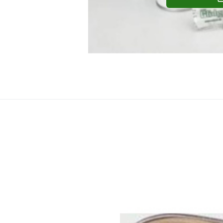
UNIPAK A/S
Kartáček na čištění CU fitin