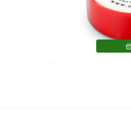
UNIPAK A/S
Páska