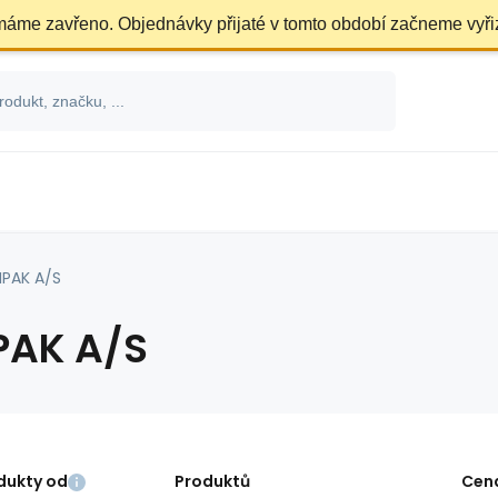
 máme zavřeno. Objednávky přijaté v tomto období začneme vyři
IPAK A/S
PAK A/S
dukty od
Produktů
Cen