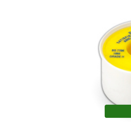
Páska teflonová SEALRITE 5m x