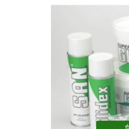
Super glidex 1 Kg 
Super glidex 1 Kg silikonové montážní 