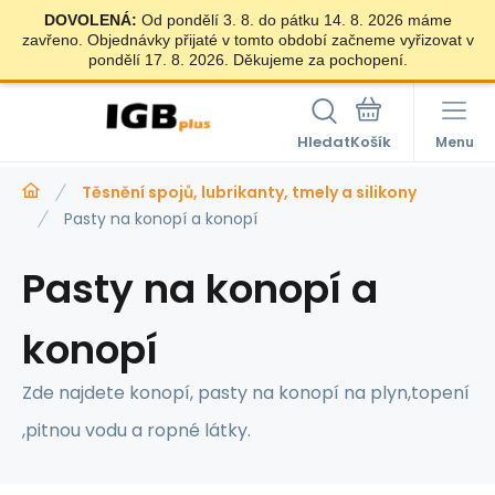
DOVOLENÁ:
Od pondělí 3. 8. do pátku 14. 8. 2026 máme
zavřeno. Objednávky přijaté v tomto období začneme vyřizovat v
pondělí 17. 8. 2026. Děkujeme za pochopení.
Hledat
Menu
Těsnění spojů, lubrikanty, tmely a silikony
Pasty na konopí a konopí
Pasty na konopí a
konopí
Zde najdete konopí, pasty na konopí na plyn,topení
,pitnou vodu a ropné látky.