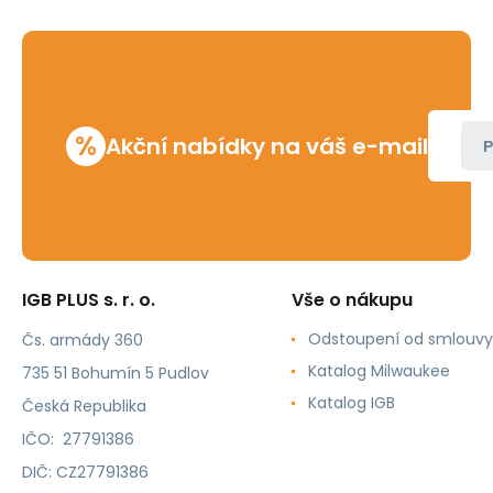
%
Akční nabídky na váš e-mail
P
IGB PLUS s. r. o.
Vše o nákupu
Odstoupení od smlouvy
Čs. armády 360
Katalog Milwaukee
735 51 Bohumín 5 Pudlov
Katalog IGB
Česká Republika
IČO: 27791386
DIČ: CZ27791386