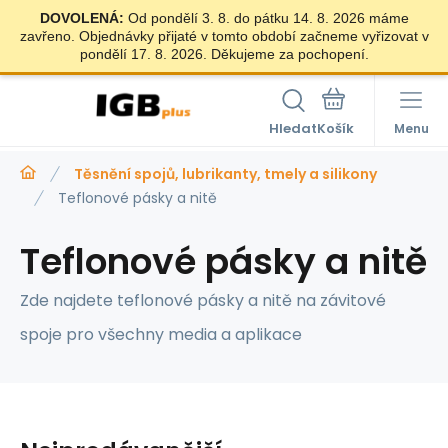
DOVOLENÁ:
Od pondělí 3. 8. do pátku 14. 8. 2026 máme
zavřeno. Objednávky přijaté v tomto období začneme vyřizovat v
pondělí 17. 8. 2026. Děkujeme za pochopení.
Hledat
Menu
Těsnění spojů, lubrikanty, tmely a silikony
Teflonové pásky a nitě
Teflonové pásky a nitě
Zde najdete teflonové pásky a nitě na závitové
spoje pro všechny media a aplikace