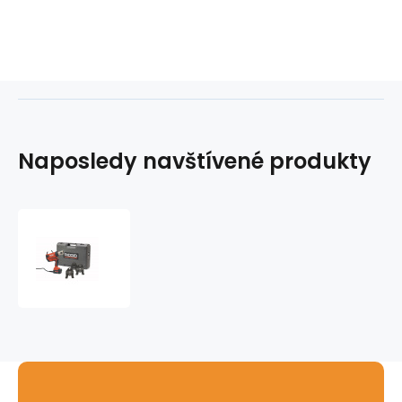
Naposledy navštívené produkty
Lisovačka
RP350-
C
RIDGID
s
čelitmi
TH
16,20,26