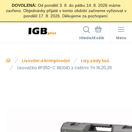
DOVOLENÁ:
Od pondělí 3. 8. do pátku 14. 8. 2026 máme
zavřeno. Objednávky přijaté v tomto období začneme vyřizovat v
pondělí 17. 8. 2026. Děkujeme za pochopení.
Hledat
Menu
Lisování a krimplování
Lisy,sady lisů.
Lisovačka RP350-C RIDGID s čelitmi TH 16,20,26