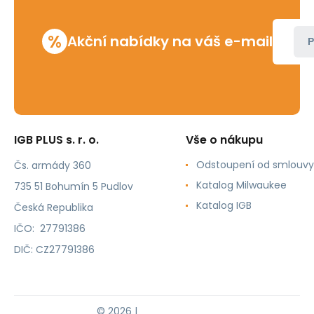
%
Akční nabídky na váš e-mail
P
IGB PLUS s. r. o.
Vše o nákupu
Odstoupení od smlouvy
Čs. armády 360
Katalog Milwaukee
735 51 Bohumín 5 Pudlov
Katalog IGB
Česká Republika
IČO: 27791386
DIČ: CZ27791386
© 2026 |