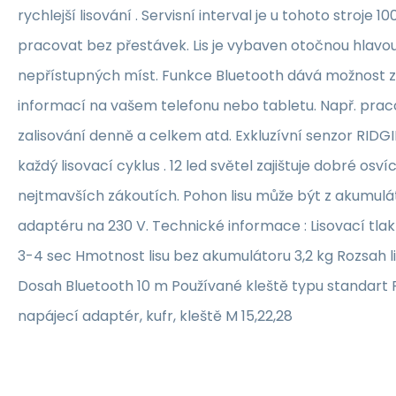
rychlejší lisování . Servisní interval je u tohoto stroje 
pracovat bez přestávek. Lis je vybaven otočnou hlavo
nepřístupných míst. Funkce Bluetooth dává možnost 
informací na vašem telefonu nebo tabletu. Např. praco
zalisování denně a celkem atd. Exkluzívní senzor RIDGI
každý lisovací cyklus . 12 led světel zajištuje dobré osv
nejtmavších zákoutích. Pohon lisu může být z akumul
adaptéru na 230 V. Technické informace : Lisovací tlak
3-4 sec Hmotnost lisu bez akumulátoru 3,2 kg Rozsah 
Dosah Bluetooth 10 m Používané kleště typu standart R
napájecí adaptér, kufr, kleště M 15,22,28