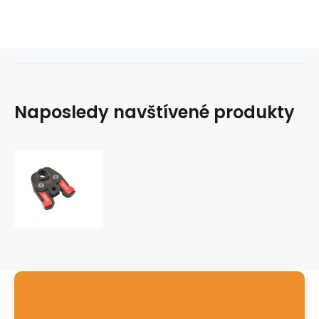
Naposledy navštívené produkty
Kleště
lisovací
TH20
Compact
RIDGID