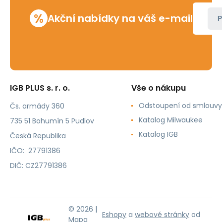
%
Akční nabídky na váš e-mail
P
IGB PLUS s. r. o.
Vše o nákupu
Odstoupení od smlouvy
Čs. armády 360
Katalog Milwaukee
735 51 Bohumín 5 Pudlov
Katalog IGB
Česká Republika
IČO: 27791386
DIČ: CZ27791386
© 2026 |
Eshopy
a
webové stránky
od
Mapa