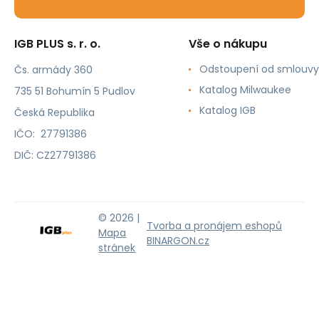
IGB PLUS s. r. o.
Vše o nákupu
Odstoupení od smlouvy
Čs. armády 360
Katalog Milwaukee
735 51 Bohumín 5 Pudlov
Katalog IGB
Česká Republika
IČO: 27791386
DIČ: CZ27791386
© 2026 |
Tvorba a pronájem eshopů
Mapa
BINARGON.cz
stránek