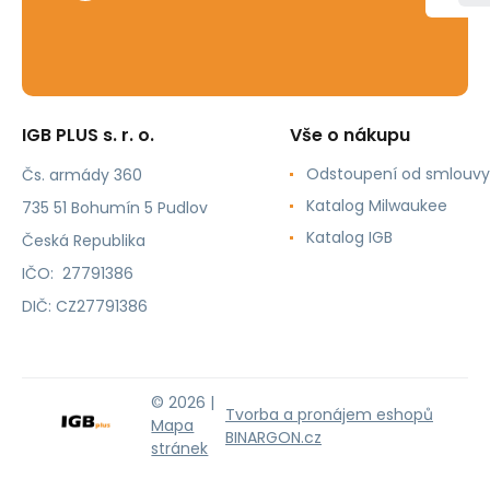
IGB PLUS s. r. o.
Vše o nákupu
Odstoupení od smlouvy
Čs. armády 360
Katalog Milwaukee
735 51 Bohumín 5 Pudlov
Katalog IGB
Česká Republika
IČO: 27791386
DIČ: CZ27791386
© 2026 |
Tvorba a pronájem eshopů
Mapa
BINARGON.cz
stránek