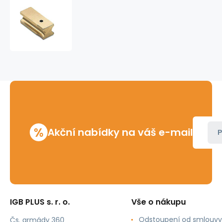
Smýkadlo
UNI
42
mm
%
Akční nabídky na váš e-mail
P
IGB PLUS s. r. o.
Vše o nákupu
Odstoupení od smlouvy
Čs. armády 360