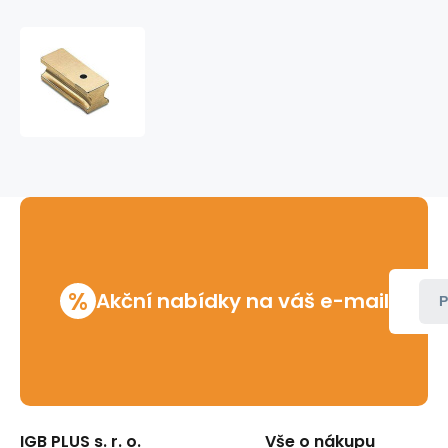
Smýkadlo
UNI
30-
32mm
%
Akční nabídky na váš e-mail
P
IGB PLUS s. r. o.
Vše o nákupu