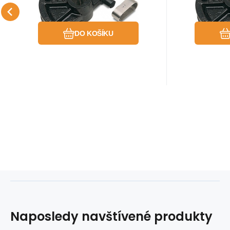
Oblíbený
Porovnat
DO KOŠÍKU
Naposledy navštívené produkty