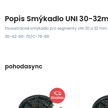
Popis
Smýkadlo UNI 30-32
Dvoustranné smýkadlo pro segmenty UNI 30 a 32 mm.
30-42-60-70/C-76-89
pohodasync
Kód:
000245
K
Skladem u dodavatele
Sklade
c.b.c.
c.b.c.
7 405
Kč
Segment ohýbací
Segm
ZDARMA
UNI D 38 mm R 114
UNI D
Segment ohýbací UNI D 38
Segment 
mm R 114
mm R 126