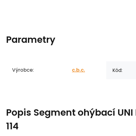
Parametry
Výrobce:
c.b.c.
Kód:
Popis
Segment ohýbací UNI
114