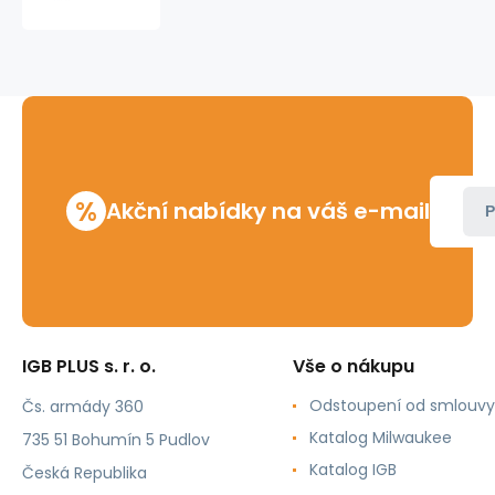
D
38
mm
R
114
%
Akční nabídky na váš e-mail
P
IGB PLUS s. r. o.
Vše o nákupu
Odstoupení od smlouvy
Čs. armády 360
Katalog Milwaukee
735 51 Bohumín 5 Pudlov
Katalog IGB
Česká Republika