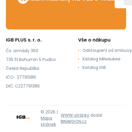
IGB PLUS s. r. o.
Vše o nákupu
Odstoupení od smlouvy
Čs. armády 360
Katalog Milwaukee
735 51 Bohumín 5 Pudlov
Katalog IGB
Česká Republika
IČO: 27791386
DIČ: CZ27791386
© 2026 |
WWW stránky
dodal
Mapa
BINARGON.cz
stránek